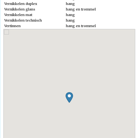
Vernikkelen duplex
hang
Kascontrole
Contact
Vernikkelen glans
hang en trommel
Vernikkelen mat
hang
Leveringsvoorwaarden
Vernikkelen technisch
hang
Normen
Vertinnen
hang en trommel
Links
Bedrijf Zoeken
Bedrijvenkaart
Bedrijvenoverzicht