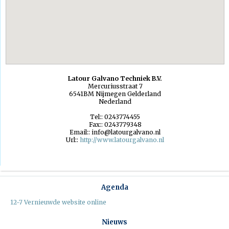
Latour Galvano Techniek B.V.
Mercuriusstraat 7
6541BM
Nijmegen
Gelderland
Nederland
Tel::
0243774455
Fax::
0243779348
Email::
info@latourgalvano.nl
Url::
http://www.latourgalvano.nl
Agenda
12-7 Vernieuwde website online
Nieuws