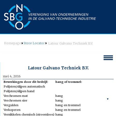
Homepage
Store Locator
Latour Galvano Techniek B.V.
Hoofdmenu
Latour Galvano Techniek B.V.
mei 4, 2016
Welkom
Bewerkingen door dit bedrijf:
hang of trommel:
Agenda
Polijsten/slijpen automatisch
Polijsten/slijpen hand
Nieuws
Verchromen mat
hang
Vereniging
Verchromen sier
hang
Bestuur
Vergulden
hang en trommel
Wat is galvanotechniek
Verkoperen
hang en trommel
Commissie Techniek & PR
Opleidingen
Vernikkelen chemisch (stroomloos)
hang