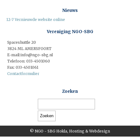
Kascontrole
Contact
Nieuws
Leveringsvoorwaarden
12-7 Vernieuwde website online
Normen
Vereniging NGO-SBG
Links
Spaceshuttle 20
3824 ML AMERSFOORT
E-mail:info@ngo-sbg.nl
Telefoon: 033-4501060
Bedrijf Zoeken
Fax: 033-4501061
Contactformulier
Bedrijvenkaart
Bedrijvenoverzicht
Zoeken
© NGO - SBG
Hokla, Hosting & Webdesign