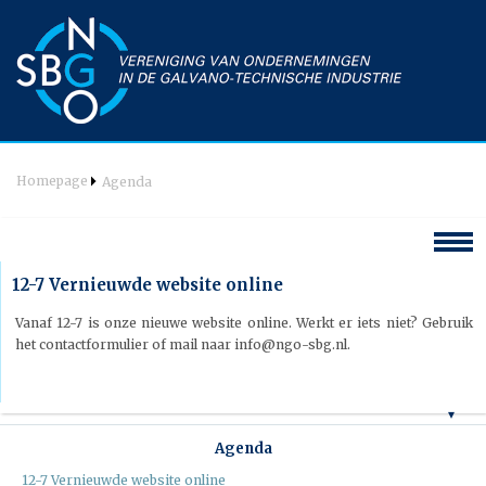
Homepage
Agenda
Hoofdmenu
12-7 Vernieuwde website online
Welkom
Vanaf 12-7 is onze nieuwe website online. Werkt er iets niet? Gebruik
het contactformulier of mail naar info@ngo-sbg.nl.
Agenda
Nieuws
Vereniging
Bestuur
Wat is galvanotechniek
Agenda
Commissie Techniek & PR
Opleidingen
12-7 Vernieuwde website online