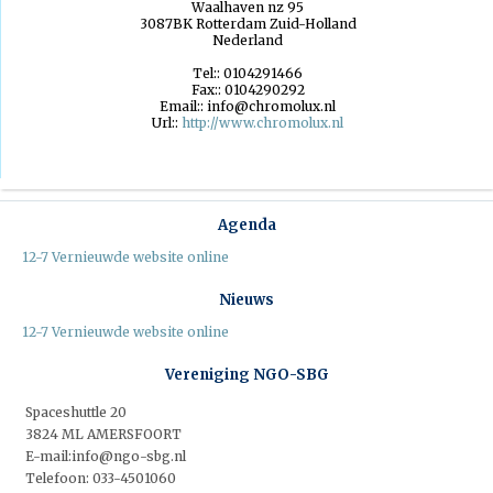
Waalhaven nz 95
3087BK
Rotterdam
Zuid-Holland
Nederland
Tel::
0104291466
Fax::
0104290292
Email::
info@chromolux.nl
Url::
http://www.chromolux.nl
Agenda
12-7 Vernieuwde website online
Nieuws
12-7 Vernieuwde website online
Vereniging NGO-SBG
Spaceshuttle 20
3824 ML AMERSFOORT
E-mail:info@ngo-sbg.nl
Telefoon: 033-4501060