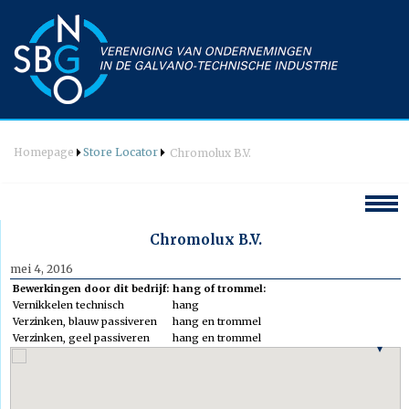
Homepage
Store Locator
Chromolux B.V.
Hoofdmenu
Chromolux B.V.
mei 4, 2016
Welkom
Bewerkingen door dit bedrijf:
hang of trommel:
Agenda
Vernikkelen technisch
hang
Verzinken, blauw passiveren
hang en trommel
Nieuws
Verzinken, geel passiveren
hang en trommel
Vereniging
Bestuur
Wat is galvanotechniek
Commissie Techniek & PR
Opleidingen