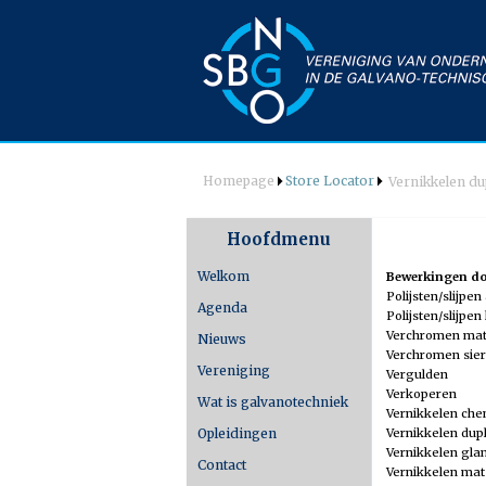
Homepage
Store Locator
Vernikkelen du
Hoofdmenu
Welkom
Bewerkingen doo
Polijsten/slijpe
Agenda
Polijsten/slijpen
Verchromen ma
Nieuws
Verchromen sier
Vereniging
Bestuur
Vergulden
Verkoperen
Wat is galvanotechniek
Commissie
Vernikkelen che
Techniek
Vernikkelen dup
Opleidingen
&
PR
Vernikkelen gla
Contact
Vernikkelen mat
Kascontrole