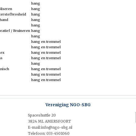
hang
liseren
hang
terstofbrosheid
hang
 hand
hang
hang
ratief / Bruineren
hang
hang
hang en trommel
hang en trommel
lex
hang en trommel
ns
hang en trommel
hang
hnisch
hang en trommel
hang en trommel
hang en trommel
Vereniging NGO-SBG
Spaceshuttle 20
3824 ML AMERSFOORT
E-mail:info@ngo-sbg.nl
Telefoon: 033-4501060