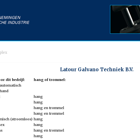
plex
Latour Galvano Techniek B.V.
r dit bedrijf:
hang of trommel:
n automatisch
 hand
t
hang
hang
hang en trommel
hang en trommel
misch (stroomloos)
hang
lex
hang
ns
hang en trommel
hang