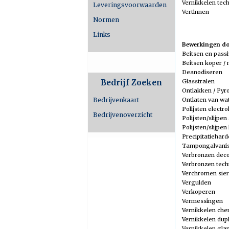
Vernikkelen tec
Leveringsvoorwaarden
Vertinnen
Normen
Links
Bewerkingen doo
Beitsen en pass
Beitsen koper /
Deanodiseren
Glasstralen
Bedrijf Zoeken
Ontlakken / Pyro
Ontlaten van wa
Bedrijvenkaart
Polijsten electrol
Bedrijvenoverzicht
Polijsten/slijpe
Polijsten/slijpen
Precipitatiehar
Tampongalvani
Verbronzen deco
Verbronzen tech
Verchromen sier
Vergulden
Verkoperen
Vermessingen
Vernikkelen che
Vernikkelen dup
Vernikkelen gla