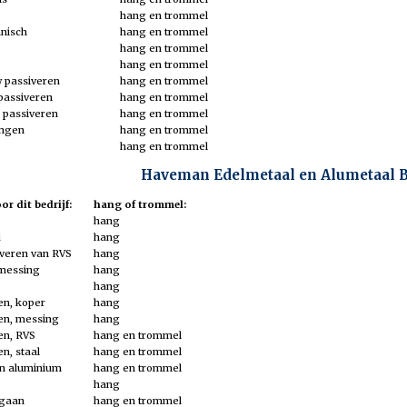
hang en trommel
hnisch
hang en trommel
hang en trommel
hang en trommel
w passiveren
hang en trommel
 passiveren
hang en trommel
t passiveren
hang en trommel
ingen
hang en trommel
hang en trommel
Haveman Edelmetaal en Alumetaal B.
r dit bedrijf:
hang of trommel:
hang
d
hang
iveren van RVS
hang
 messing
hang
hang
en, koper
hang
en, messing
hang
en, RVS
hang en trommel
n, staal
hang en trommel
n aluminium
hang en trommel
hang
ngaan
hang en trommel