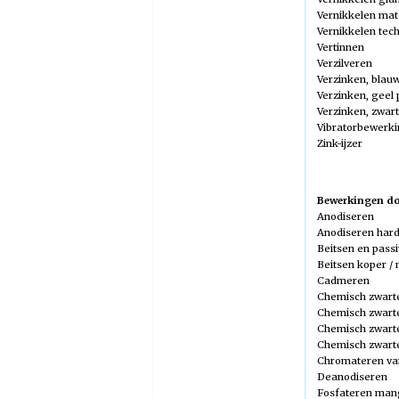
Vernikkelen mat
Vernikkelen tec
Vertinnen
Verzilveren
Verzinken, blau
Verzinken, geel
Verzinken, zwar
Vibratorbewerk
Zink-ijzer
Bewerkingen doo
Anodiseren
Anodiseren har
Beitsen en pass
Beitsen koper /
Cadmeren
Chemisch zwart
Chemisch zwart
Chemisch zwart
Chemisch zwarte
Chromateren va
Deanodiseren
Fosfateren ma