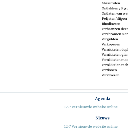
Glasstralen
Ontlakken / Pyro
Ontlaten van wa
Polijsten/slijpen
Rhodineren
Verbronzen deco
Verchromen sier
Vergulden
Verkoperen
Vernikkelen dup
Vernikkelen gla
Vernikkelen mat
Vernikkelen tec
Vertinnen
Verzilveren
Agenda
12-7 Vernieuwde website online
Nieuws
12-7 Vernieuwde website online