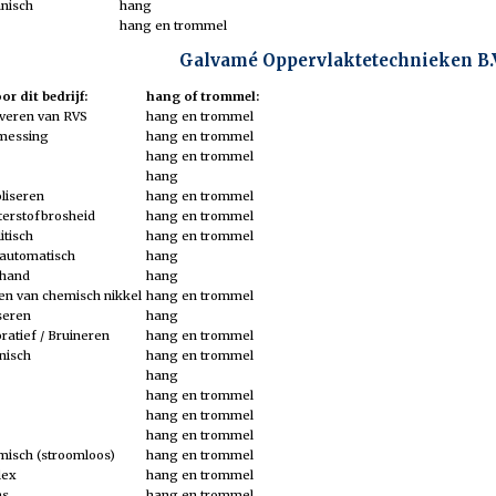
hnisch
hang
hang en trommel
Galvamé Oppervlaktetechnieken B.
r dit bedrijf:
hang of trommel:
iveren van RVS
hang en trommel
 messing
hang en trommel
hang en trommel
hang
liseren
hang en trommel
terstofbrosheid
hang en trommel
itisch
hang en trommel
n automatisch
hang
 hand
hang
den van chemisch nikkel
hang en trommel
seren
hang
ratief / Bruineren
hang en trommel
nisch
hang en trommel
hang
hang en trommel
hang en trommel
hang en trommel
misch (stroomloos)
hang en trommel
lex
hang en trommel
ns
hang en trommel