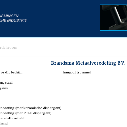
ardchroom
Brandsma Metaalveredeling B.V.
r dit bedrijf:
hang of trommel
n, staal
ngaan
t coating (met keramische dispergant)
t coating (met PTFE dispergant)
terstofbrosheid
 hand