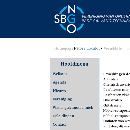
Homepage
Store Locator
Vernikkelen h
Hoofdmenu
Welkom
Bewerkingen doo
Achrolyte
Agenda
Chemisch zwarte
Fosfateren ma
Nieuws
Fosfateren zink
Vereniging
Bestuur
Glasstralen
Gritstralen
Wat is galvanotechniek
Commissie
Nikkel-composie
Techniek
Nikkel-composie
Opleidingen
&
PR
Ontlaten van wa
Contact
Polijsten/slijpen
Kascontrole