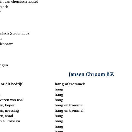
den van chemisch nikkel
nisch
d
misch (stroomloos)
ns
rdchroom
ingen
Jansen Chroom B.V.
r dit bedrijf:
hang of trommel:
hang
d
hang
iveren van RVS
hang
en, koper
hang en trommel
en, messing
hang en trommel
n, staal
hang
n aluminium
hang
hang
hang