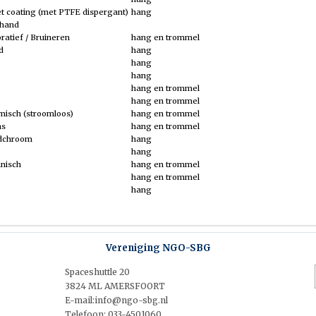
t coating (met PTFE dispergant)
hang
 hand
ratief / Bruineren
hang en trommel
d
hang
hang
hang
hang en trommel
hang en trommel
misch (stroomloos)
hang en trommel
ns
hang en trommel
rdchroom
hang
hang
hnisch
hang en trommel
hang en trommel
hang
Vereniging NGO-SBG
Spaceshuttle 20
3824 ML AMERSFOORT
E-mail:info@ngo-sbg.nl
Telefoon: 033-4501060