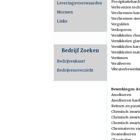
Precipitatiehar
Leveringsvoorwaarden
Verbronzen tech
Normen
Verchromen har
Verchromen sier
Links
Vergulden
Verkoperen
Vernikkelen che
Vernikkelen gla
Vernikkelen ha
Bedrijf Zoeken
Vernikkelen mat
Vertinnen
Bedrijvenkaart
Verzilveren
Vibratorbewerk
Bedrijvenoverzicht
Bewerkingen doo
Anodiseren
Anodiseren har
Beitsen en pass
Chemisch zwart
Chemisch zwart
Chemisch zwarte
Chromateren va
Deanodiseren
Glasstralen