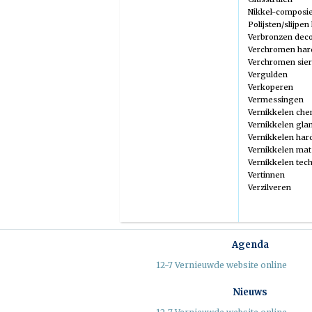
Nikkel-composie
Polijsten/slijpen
Verbronzen deco
Verchromen har
Verchromen sier
Vergulden
Verkoperen
Vermessingen
Vernikkelen che
Vernikkelen gla
Vernikkelen ha
Vernikkelen mat
Vernikkelen tec
Vertinnen
Verzilveren
Agenda
12-7 Vernieuwde website online
Nieuws