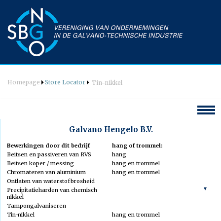
Homepage
Store Locator
Tin-nikkel
Hoofdmenu
Galvano Hengelo B.V.
Welkom
Bewerkingen door dit bedrijf
hang of trommel:
Beitsen en passiveren van RVS
hang
Agenda
Beitsen koper / messing
hang en trommel
Chromateren van aluminium
hang en trommel
Nieuws
Ontlaten van waterstofbrosheid
Vereniging
Precipitatieharden van chemisch
nikkel
Bestuur
Wat is galvanotechniek
Tampongalvaniseren
Commissie Techniek & PR
Tin-nikkel
hang en trommel
Opleidingen