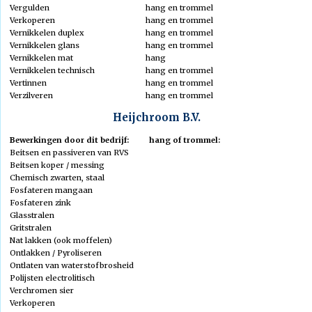
Vergulden
hang en trommel
Verkoperen
hang en trommel
Vernikkelen duplex
hang en trommel
Vernikkelen glans
hang en trommel
Vernikkelen mat
hang
Vernikkelen technisch
hang en trommel
Vertinnen
hang en trommel
Verzilveren
hang en trommel
Heijchroom B.V.
Bewerkingen door dit bedrijf:
hang of trommel:
Beitsen en passiveren van RVS
Beitsen koper / messing
Chemisch zwarten, staal
Fosfateren mangaan
Fosfateren zink
Glasstralen
Gritstralen
Nat lakken (ook moffelen)
Ontlakken / Pyroliseren
Ontlaten van waterstofbrosheid
Polijsten electrolitisch
Verchromen sier
Verkoperen