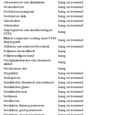
Chromateren van aluminium
hang en trommel
Deanodiseren
hang en trommel
Fosfateren mangaan
hang en trommel
Fosfateren zink
hang en trommel
Glasstralen
hang en trommel
Gritstralen
hang en trommel
Impregneren van anodiseerlagen
hang
PTFE
Nikkel-composiet coating (met PTFE
hang en trommel
dispergant)
Ontlaten van waterstofbrosheid
hang en trommel
Polijsten electrolitisch
hang
Polijsten/slijpen hand
hang
Precipitatieharden van chemisch
hang
nikkel
Verchromen sier
hang
Vergulden
hang en trommel
Verkoperen
hang en trommel
Vernikkelen chemisch (stroomloos)
hang en trommel
Vernikkelen glans
hang en trommel
Vernikkelen mat
hang en trommel
Vertinnen
hang en trommel
Verzilveren
hang en trommel
Verzinken, blauw passiveren
hang en trommel
Verzinken, geel passiveren
hang en trommel
Verzinken, groen passiveren
hang en trommel