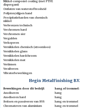
Nikkel-composiet coating (met PTFE
Kascontrole
dispergant)
Contact
Ontlaten van waterstofbrosheid
Leveringsvoorwaarden
Polijsten/slijpen hand
Precipitatieharden van chemisch
Normen
nikkel
Verbronzen technisch
Links
Verchromen hard
Verchromen sier
Vergulden
Verkoperen
Vernikkelen chemisch (stroomloos)
Bedrijf Zoeken
Vernikkelen glans
Vernikkelen hardchroom
Bedrijvenkaart
Vernikkelen mat
Bedrijvenoverzicht
Vertinnen
Verzilveren
Vibratorbewerkingen
Hegin MetalFinishing B.V.
Bewerkingen door dit bedrijf:
hang of trommel:
Anodiseren
hang
Anodiseren hard
hang
Beitsen en passiveren van RVS
hang en trommel
Chromateren van aluminium
hang en trommel