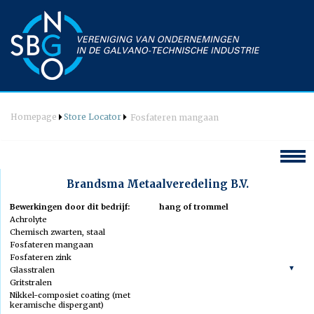
Homepage
Store Locator
Fosfateren mangaan
Hoofdmenu
Brandsma Metaalveredeling B.V.
Welkom
Bewerkingen door dit bedrijf:
hang of trommel
Achrolyte
Agenda
Chemisch zwarten, staal
Fosfateren mangaan
Nieuws
Fosfateren zink
Vereniging
Glasstralen
Gritstralen
Bestuur
Wat is galvanotechniek
Nikkel-composiet coating (met
Commissie Techniek & PR
keramische dispergant)
Opleidingen