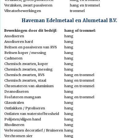
Verzinken, zwart passiveren
hang en trommel
Vibratorbewerkingen
trommel
Haveman Edelmetaal en Alumetaal B.V.
Bewerkingen door dit bedrijf:
hang of trommel:
Anodiseren
hang
Anodiseren hard
hang
Beitsen en passiveren van RVS
hang
Beitsen koper / messing
hang
Cadmeren
hang
Chemisch zwarten, koper
hang
Chemisch zwarten, messing
hang
Chemisch zwarten, RVS
hang en trommel
Chemisch zwarten, staal
hang en trommel
Chromateren van aluminium
hang en trommel
Deanodiseren
hang
Fosfateren mangaan
hang en trommel
Glasstralen
hang
Ontlakken / Pyroliseren
hang
Ontlaten van waterstofbrosheid
hang
Polijsten/slijpen hand
hang
Rhodineren
hang
Verbronzen decoratief / Bruineren
hang
Verchromen sier
hang